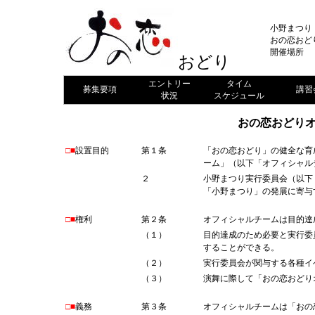
小野まつり
おの恋おど
開催場所
おどり
エントリー
タイム
募集要項
講習
状況
スケジュール
おの恋おどり
□■
設置目的
第１条
「おの恋おどり」の健全な育
ーム」（以下「オフィシャル
２
小野まつり実行委員会（以下
「小野まつり」の発展に寄与
□■
権利
第２条
オフィシャルチームは目的達
（１）
目的達成のため必要と実行委
することができる。
（２）
実行委員会が関与する各種イ
（３）
演舞に際して「おの恋おどり
□■
義務
第３条
オフィシャルチームは「おの