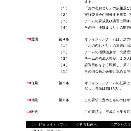
する。
（１）
「おの恋おどり」の広報及び
（２）
実行委員会が開催する事業（
（３）
チームの育成及び講習に関す
（４）
その他「小野まつり」の開催
□■
選出
第４条
オフィシャルチームは、次の
（１）
「おの恋おどり」の本選に出
（２）
チームの活動拠点が、北播磨
（３）
チームの構成人数が、２０人
（４）
設置目的をよく理解し、第３
（５）
その他会長が必要と認める事
□■
任期
第５条
オフィシャルチームの任期は
だし、再任は妨げない。
□■
補則
第６条
この要領に定めるもののほか
□■
附則
この要領は、平成２４年８月
◇小野まつりトップへ
◇ＰＲ動画へ
◇アクセスマ