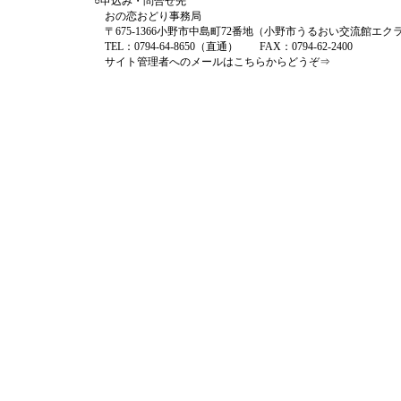
○申込み・問合せ先
おの恋おどり事務局
〒675-1366小野市中島町72番地（小野市うるおい交流館エク
TEL：0794-64-8650（直通） FAX：0794-62-2400
サイト管理者へのメールは
こちらからどうぞ⇒